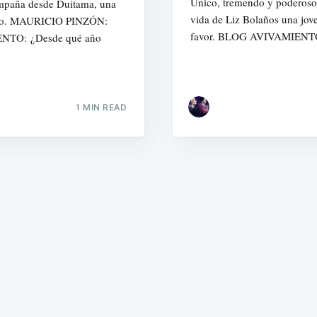
Único, tremendo y poderoso 
aña desde Duitama, una
vida de Liz Bolaños una jove
nido. MAURICIO PINZÓN:
favor. BLOG AVIVAMIENTO
IENTO: ¿Desde qué año
1 MIN READ