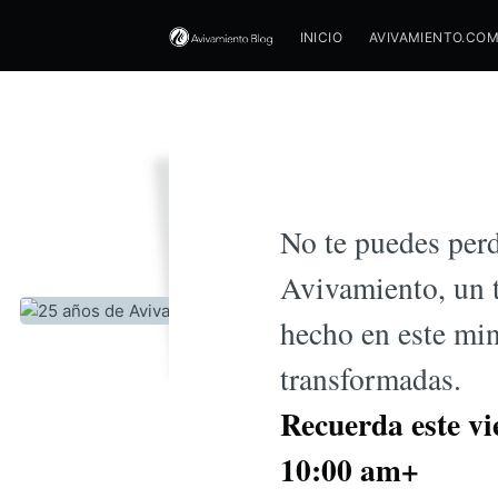
INICIO
AVIVAMIENTO.CO
25 año
No te puedes perd
Avivamiento, un t
hecho en este min
transformadas.
Recuerda este vi
10:00 am+