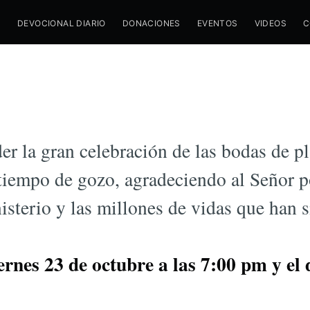
M
DEVOCIONAL DIARIO
DONACIONES
EVENTOS
VIDEOS
C
/
22 OCTUBRE 2015
ANIVERSARIO
s de Avivamiento 
er la gran celebración de las bodas de pl
iempo de gozo, agradeciendo al Señor po
isterio y las millones de vidas que han 
ernes 23 de octubre a las 7:00 pm y el