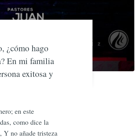
o, ¿cómo hago
a? En mi familia
rsona exitosa y
nero; en este
das, como dice la
, Y no añade tristeza