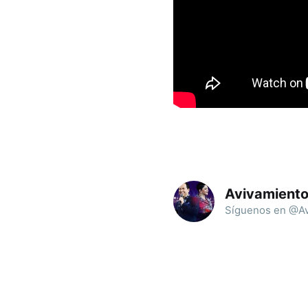
Avivamient
Síguenos en @Av