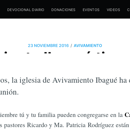
M
DEVOCIONAL DIARIO
DONACIONES
EVENTOS
VIDEOS
C
/
23 NOVIEMBRE 2016
AVIVAMIENTO
iento Ibagué tien
auditorio
os, la iglesia de Avivamiento Ibagué ha 
unión.
C
viembre tú y tu familia pueden congregarse en la
 pastores Ricardo y Ma. Patricia Rodríguez están