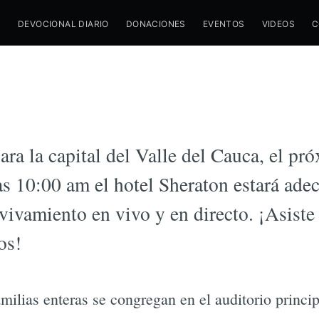
M
DEVOCIONAL DIARIO
DONACIONES
EVENTOS
VIDEOS
C
/
16 SEPTIEMBRE 2015
AVIVAMIENTO
vivamiento para Ca
ara la capital del Valle del Cauca, el p
as 10:00 am el hotel Sheraton estará ade
vivamiento en vivo y en directo. ¡Asiste
os!
milias enteras se congregan en el auditorio princip