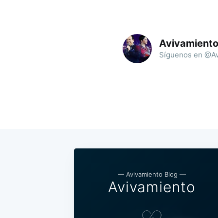
Avivamient
Síguenos en @Av
— Avivamiento Blog —
Avivamiento