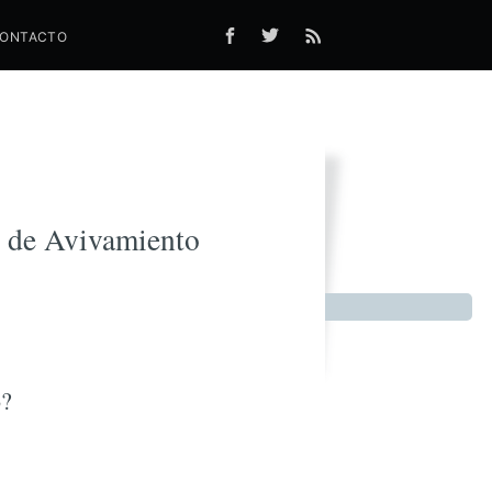
ONTACTO
sorpresas
 de Avivamiento
o?