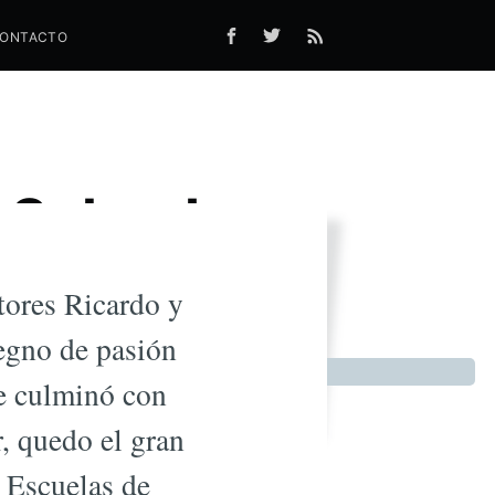
ONTACTO
 Sobre Las
ión
tores Ricardo y
egno de pasión
se culminó con
r, quedo el gran
s Escuelas de