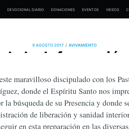
M
DEVOCIONAL DIARIO
DONACIONES
EVENTOS
VIDEOS
C
/
9 AGOSTO 2017
AVIVAMIENTO
da La Información
cuelas De Formac
este maravilloso discipulado con los Pas
íguez, donde el Espíritu Santo nos impr
or la búsqueda de su Presencia y donde 
stración de liberación y sanidad interio
seguir en esta preparación en las diversa