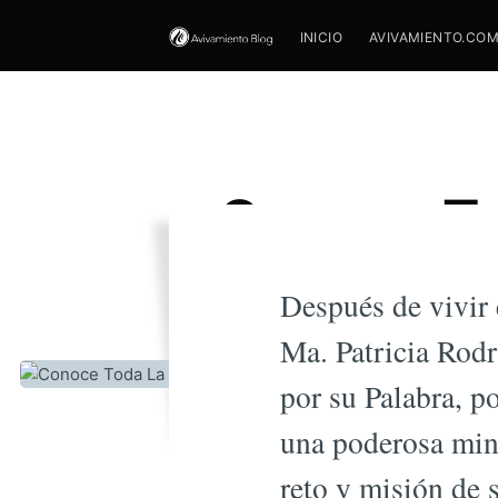
INICIO
AVIVAMIENTO.CO
Conoce To
Es
Después de vivir 
Ma. Patricia Rodr
por su Palabra, p
una poderosa mini
reto y misión de 