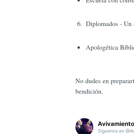
Diplomados - Un a
Apologética Bíbli
No dudes en preparart
bendición.
Avivamient
Síguenos en @Av