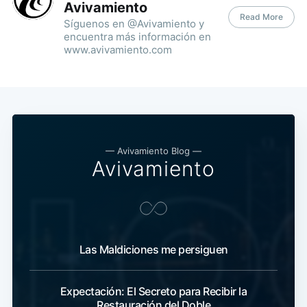
Avivamiento
Read More
Síguenos en @Avivamiento y
encuentra más información en
www.avivamiento.com
— Avivamiento Blog —
Avivamiento
Las Maldiciones me persiguen
Expectación: El Secreto para Recibir la
Restauración del Doble