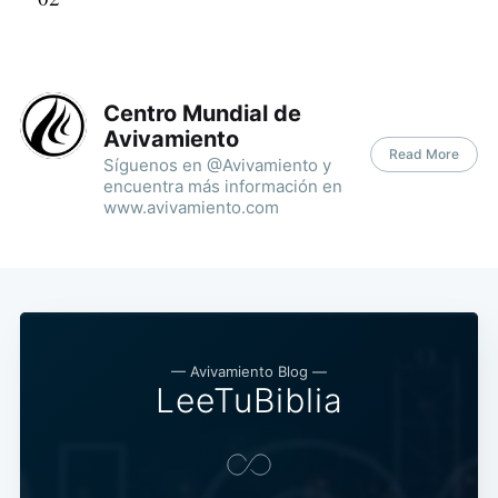
Centro Mundial de
Avivamiento
Read More
Síguenos en @Avivamiento y
encuentra más información en
www.avivamiento.com
— Avivamiento Blog —
LeeTuBiblia