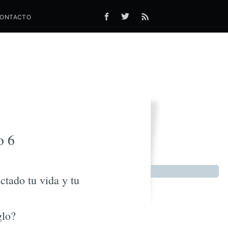
ONTACTO
nuevo
o 6
ctado tu vida y tu
glo?