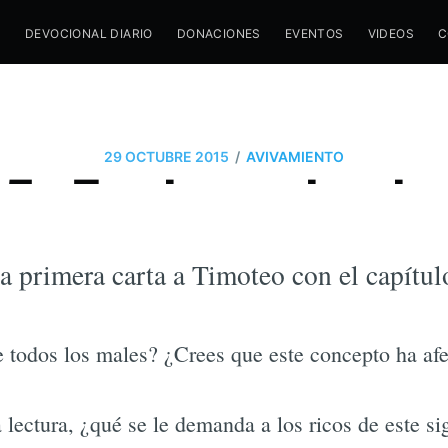
M
DEVOCIONAL DIARIO
DONACIONES
EVENTOS
VIDEOS
C
/
29 OCTUBRE 2015
AVIVAMIENTO
25- Explorando el 
testamento II
a primera carta a Timoteo con el capítul
e todos los males? ¿Crees que este concepto ha afe
 lectura, ¿qué se le demanda a los ricos de este si