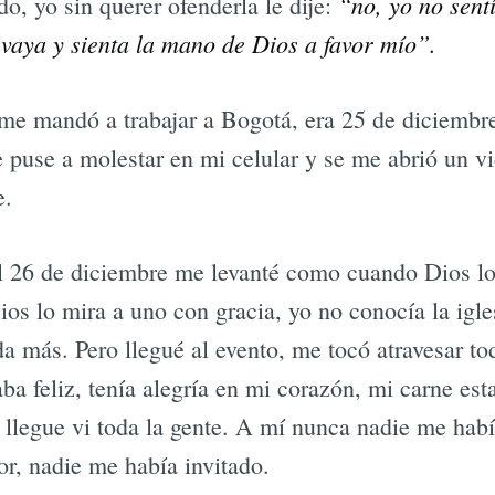
“no, yo no sentí
o, yo sin querer ofenderla le dije:
 vaya y sienta la mano de Dios a favor mío”.
 me mandó a trabajar a Bogotá, era 25 de diciembr
e puse a molestar en mi celular y se me abrió un v
e.
 el 26 de diciembre me levanté como cuando Dios lo
s lo mira a uno con gracia, yo no conocía la igles
da más. Pero llegué al evento, me tocó atravesar t
ba feliz, tenía alegría en mi corazón, mi carne es
llegue vi toda la gente. A mí nunca nadie me hab
or, nadie me había invitado.