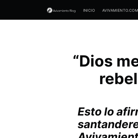
INICIO
AVIVAMIENTO.CO
“Dios me
rebel
Esto lo af
santandere
Avivamient