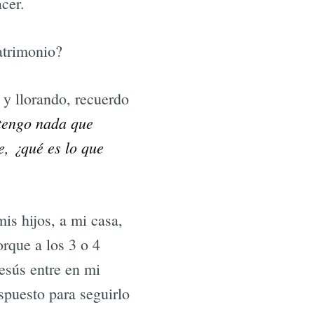
cer.
atrimonio?
 y llorando, recuerdo
 tengo nada que
e, ¿qué es lo que
is hijos, a mi casa,
rque a los 3 o 4
esús entre en mi
spuesto para seguirlo