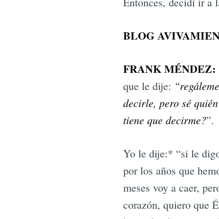
Entonces, decidí ir a 
BLOG AVIVAMIEN
FRANK MÉNDEZ:
“regáleme
que le dije:
decirle, pero sé qui
tiene que decirme?
”.
Yo le dije:* “si le di
por los años que hemo
meses voy a caer, per
corazón, quiero que É