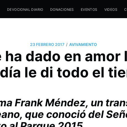
M
DEVOCIONAL DIARIO
DONACIONES
EVENTOS
VIDEOS
C
/
23 FEBRERO 2017
AVIVAMIENTO
 ha dado en amor 
día le di todo el t
irma Frank Méndez, un tra
ano, que conoció del Señ
o al Parque 2015