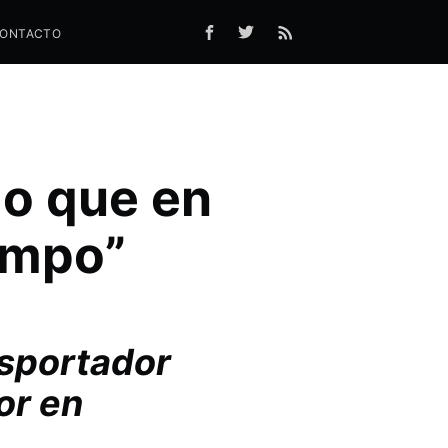
ONTACTO
lo que en
iempo”
nsportador
or en