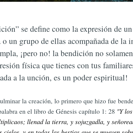
ición” se define como la expresión de u
 o un grupo de ellas acompañada de la i
mpla, ¡pero no! la bendición no solamen
resión física que tienes con tus familiar
ada a la unción, es un poder espiritual!
ulminar la creación, lo primero que hizo fue bende
"Y los
palabra en el libro de Génesis capítulo 1: 28
ltiplicaos; llenad la tierra, y sojuzgadla, y señore
s cielos, y en todas las bestias que se mueven sobr