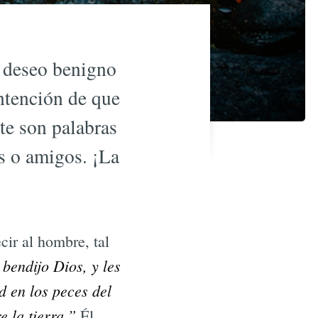
n deseo benigno
ntención de que
te son palabras
es o amigos. ¡La
cir al hombre, tal
 bendijo Dios, y les
ad en los peces del
e la tierra.”
Él