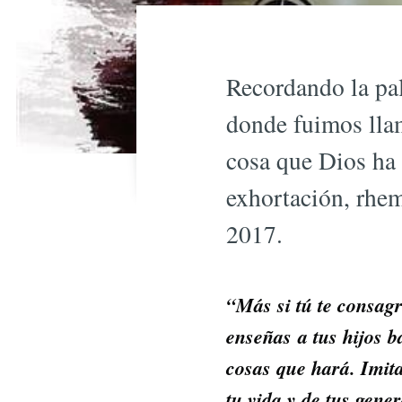
Recordando la pal
donde fuimos llam
cosa que Dios ha 
exhortación, rhem
2017.
“Más si tú te consagr
enseñas a tus hijos b
cosas que hará. Imita
tu vida y de tus gene