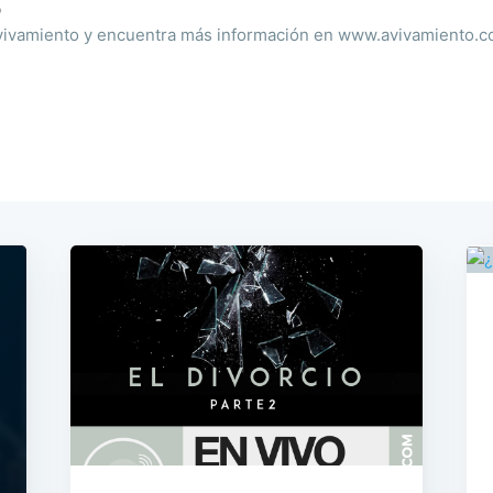
o
ivamiento y encuentra más información en www.avivamiento.