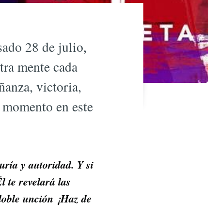
ado 28 de julio,
stra mente cada
anza, victoria,
l momento en este
uría y autoridad. Y si
l te revelará las
 doble unción ¡Haz de