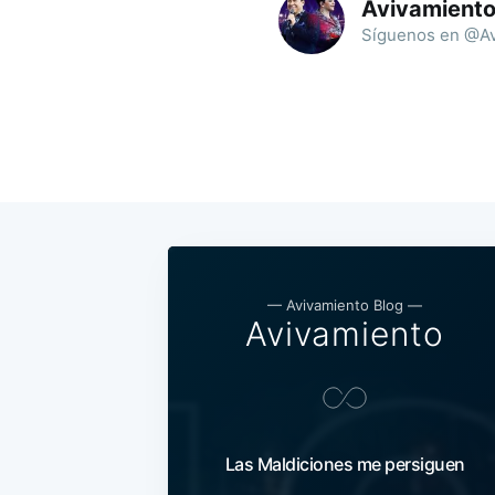
Avivamient
Síguenos en @Av
— Avivamiento Blog —
Avivamiento
Las Maldiciones me persiguen