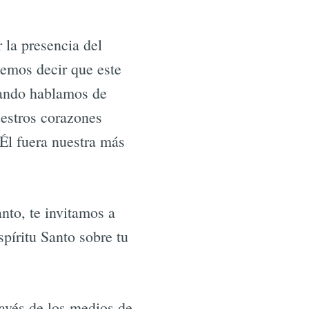
 la presencia del
emos decir que este
uando hablamos de
uestros corazones
Él fuera nuestra más
anto, te invitamos a
píritu Santo sobre tu
avés de los medios de