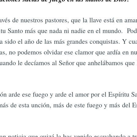
és de nuestros pastores, que la llave está en amar
itu Santo más que nada ni nadie en el mundo. Pod
a sido el año de las más grandes conquistas. Y c
as, no podemos olvidar ese clamor que ardía en n
cuando le decíamos al Señor que anhelábamos que 
zón arde ese fuego y arde el amor por el Espíritu S
más de esta unción, más de este fuego y más del Es
n noticia que quizá la has venido escuchando a tr