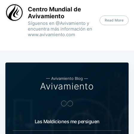
Centro Mundial de
Avivamiento
Read More
Síguenos en @Avivamiento y
encuentra más información en
www.avivamiento.com
— Avivamiento Blog —
Avivamiento
Las Maldiciones me persiguen