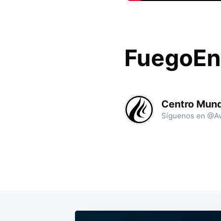
FuegoEn
Centro Mund
Síguenos en @Av