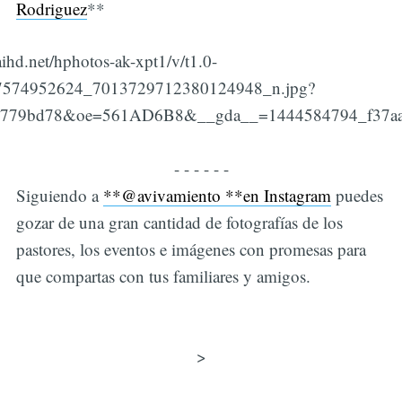
Rodriguez
**
aihd.net/hphotos-ak-xpt1/v/t1.0-
7574952624_7013729712380124948_n.jpg?
3779bd78&oe=561AD6B8&__gda__=1444584794_f37aa
- - - - - -
Siguiendo a
**@avivamiento **en Instagram
puedes
gozar de una gran cantidad de fotografías de los
pastores, los eventos e imágenes con promesas para
que compartas con tus familiares y amigos.
>