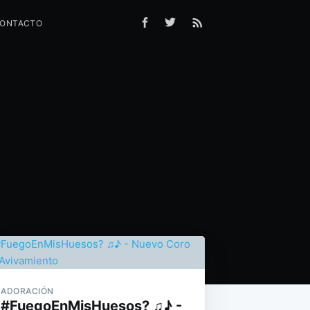
ONTACTO
ADORACIÓN
#FuegoEnMisHuesos? ♫♪ -