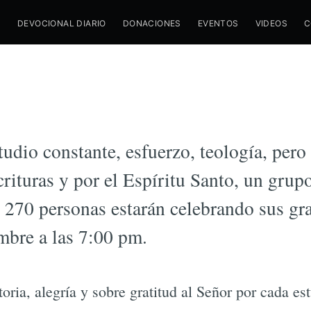
M
DEVOCIONAL DIARIO
DONACIONES
EVENTOS
VIDEOS
C
/
1 DICIEMBRE 2017
ESCUELAS
os del Instituto Bí
tudio constante, esfuerzo, teología, pero
crituras y por el Espíritu Santo, un grup
270 personas estarán celebrando sus gr
mbre a las 7:00 pm.
oria, alegría y sobre gratitud al Señor por cada es