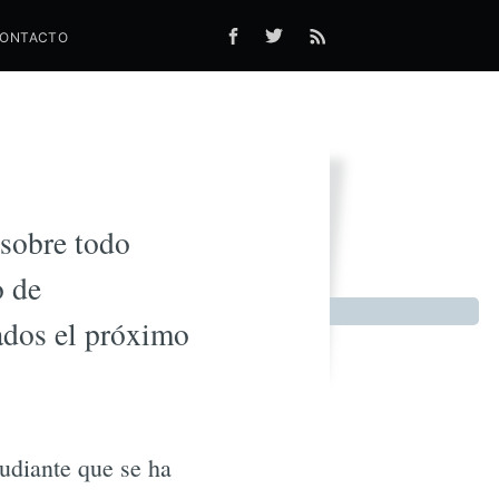
ONTACTO
blico
 sobre todo
o de
ados el próximo
tudiante que se ha