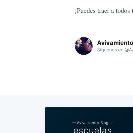
¡Puedes traer a todos
Avivamient
Síguenos en @Av
— Avivamiento Blog —
escuelas